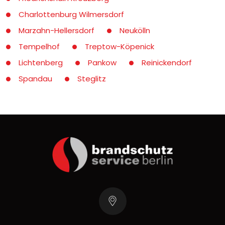
Charlottenburg Wilmersdorf
Marzahn-Hellersdorf
Neukölln
Tempelhof
Treptow-Köpenick
Lichtenberg
Pankow
Reinickendorf
Spandau
Steglitz