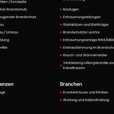
hten / Konzepte
cher Brandschutz
Baufugen
eugender Brandschutz
Entrauchungsleitungen
au
Stahlstützen und Stahlträger
au / Umbau
Brandschutztür und tor
tzung
Entrauchungsanlage RWA/MR
nitte
Einblasdämmung im Brandsch
Rauch- und Wärmemelder
Verkleidung Lüftungskanäle un
Kabeltrassen
renzen
Branchen
age
Krankenhäuser und Kliniken
Wartung und Instandhaltung