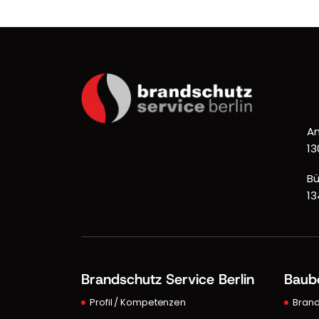
An
13
Bü
13
Brandschutz Service Berlin
Baub
Profil / Kompetenzen
Bran