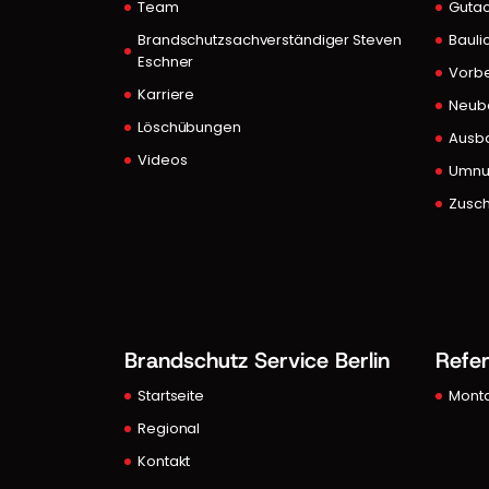
Team
Gutac
Brandschutzsachverständiger Steven
Bauli
Eschner
Vorb
Karriere
Neub
Löschübungen
Ausb
Videos
Umnu
Zusch
Brandschutz Service Berlin
Refe
Startseite
Mont
Regional
Kontakt