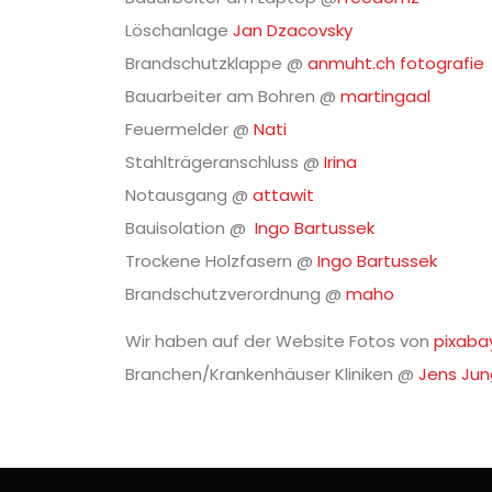
Löschanlage
Jan Dzacovsky
Brandschutzklappe @
anmuht.ch fotografie
Bauarbeiter am Bohren @
martingaal
Feuermelder @
Nati
Stahlträgeranschluss @
Irina
Notausgang @
attawit
Bauisolation @
Ingo Bartussek
Trockene Holzfasern @
Ingo Bartussek
Brandschutzverordnung @
maho
Wir haben auf der Website Fotos von
pixaba
Branchen/Krankenhäuser Kliniken @
Jens Ju