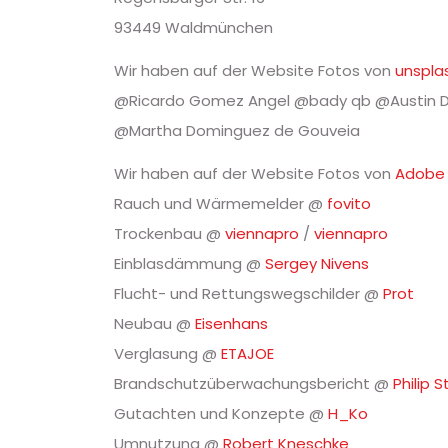
93449 Waldmünchen
Wir haben auf der Website Fotos von
unspla
@Ricardo Gomez Angel @bady qb @Austin Di
@Martha Dominguez de Gouveia
Wir haben auf der Website Fotos von
Adobe 
Rauch und Wärmemelder @
fovito
Trockenbau @
viennapro
/
viennapro
Einblasdämmung @
Sergey Nivens
Flucht- und Rettungswegschilder @
Prot
Neubau @
Eisenhans
Verglasung @
ETAJOE
Brandschutzüberwachungsbericht @
Philip S
Gutachten und Konzepte @
H_Ko
Umnutzung @
Robert Kneschke