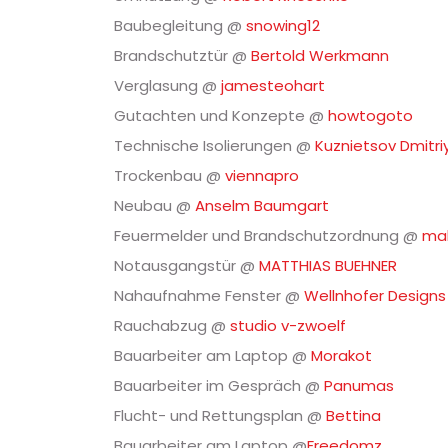
Baubegleitung @
snowing12
Brandschutztür @
Bertold Werkmann
Verglasung @
jamesteohart
Gutachten und Konzepte @
howtogoto
Technische Isolierungen @
Kuznietsov Dmitri
Trockenbau @
viennapro
Neubau @
Anselm Baumgart
Feuermelder und Brandschutzordnung @
ma
Notausgangstür @
MATTHIAS BUEHNER
Nahaufnahme Fenster @
Wellnhofer Designs
Rauchabzug @
studio v-zwoelf
Bauarbeiter am Laptop @
Morakot
Bauarbeiter im Gespräch @
Panumas
Flucht- und Rettungsplan @
Bettina
Bauarbeiter am Laptop @
Freedomz