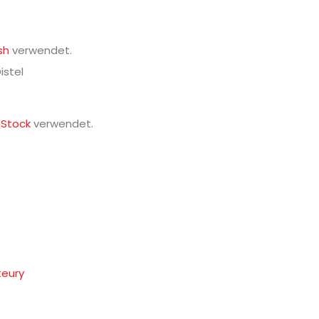
sh
verwendet.
stel
Stock
verwendet.
teury