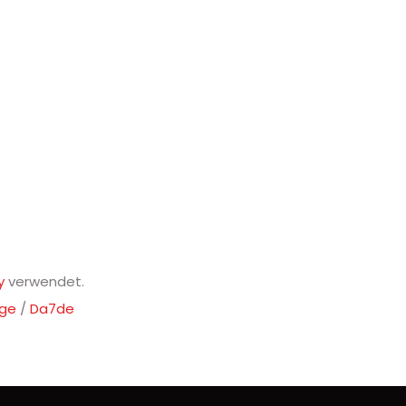
y
verwendet.
nge
/
Da7de