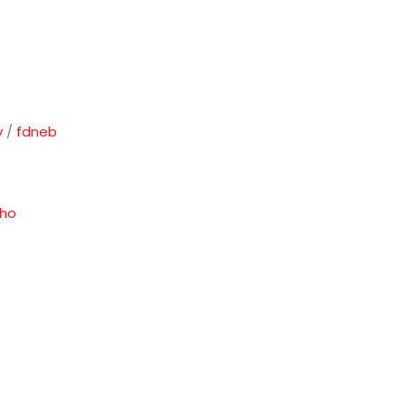
y
/
fdneb
ho