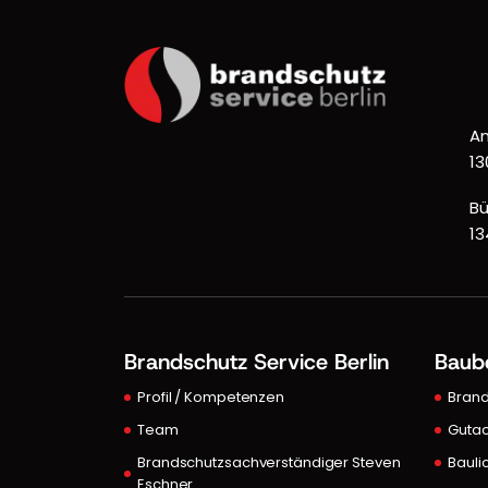
An
13
Bü
13
Brandschutz Service Berlin
Baub
Profil / Kompetenzen
Bran
Team
Gutac
Brandschutzsachverständiger Steven
Bauli
Eschner