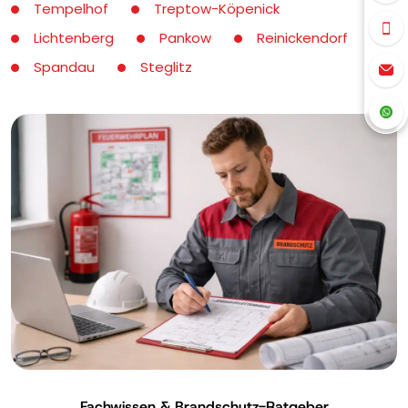
Tempelhof
Treptow-Köpenick
Lichtenberg
Pankow
Reinickendorf
Spandau
Steglitz
Fachwissen & Brandschutz-Ratgeber