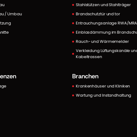
au
Stahlstützen und Stahlträger
au / Umbau
Brandschutztür und tor
tzung
Entrauchungsanlage RWA/MR
nitte
Einblasdämmung im Brandsch
Rauch- und Wärmemelder
Verkleidung Lüftungskanäle un
Kabeltrassen
renzen
Branchen
age
Krankenhäuser und Kliniken
Wartung und Instandhaltung