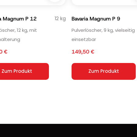
12 kg
ia Magnum P 12
Bavaria Magnum P 9
öscher, 12 kg, mit
Pulverlöscher, 9 kg, vielseitig
alterung
einsetzbar
00
€
149,50
€
Zum Produkt
Zum Produkt