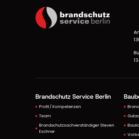
An
13
Bü
13
Brandschutz Service Berlin
Baub
Profil / Kompetenzen
Bran
Team
Gutac
Brandschutzsachverständiger Steven
Bauli
Eschner
Vorb