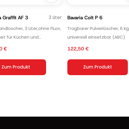
3 Liter
a Graffit AF 3
Bavaria Colt P 6
ndlöscher, 3 Liter,ohne Fluor,
Tragbarer Pulverlöscher, 6 kg
et für Küchen und
universell einsetzbar (ABC)
onomie
50
€
122,50
€
Zum Produkt
Zum Produkt