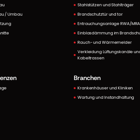
au
Stahlstützen und Stahlträger
au / Umbau
Brandschutztür und tor
tzung
Entrauchungsanlage RWA/MR
nitte
Einblasdämmung im Brandsch
Rauch- und Wärmemelder
Verkleidung Lüftungskanäle un
Kabeltrassen
renzen
Branchen
age
Krankenhäuser und Kliniken
Wartung und Instandhaltung