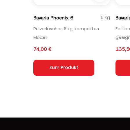
6 kg
Bavaria Phoenix 6
Bavari
Pulverlöscher, 6 kg, kompaktes
Fettbra
Modell
geeign
Gastr
74,00
€
135,
Zum Produkt