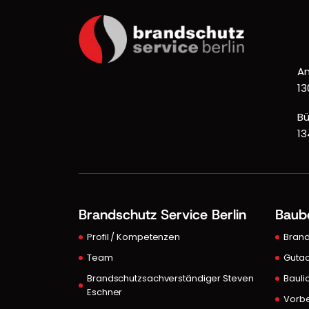
An
13
Bü
13
Brandschutz Service Berlin
Baub
Profil / Kompetenzen
Bran
Team
Gutac
Brandschutzsachverständiger Steven
Bauli
Eschner
Vorb