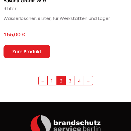
Bavaria Graffit W 9
9 Liter
Wasserlöscher, 9 Liter, für Werkstätten und Lager
155,00
€
Zum Produkt
←
1
2
3
4
→