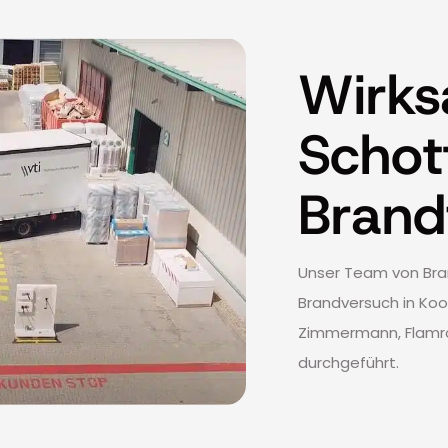
Wirks
Schot
Brandf
Unser Team von Bran
Brandversuch in Koo
Zimmermann, Flamro
durchgeführt.